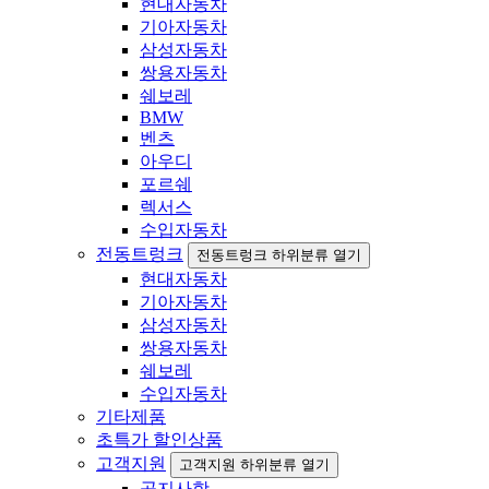
현대자동차
기아자동차
삼성자동차
쌍용자동차
쉐보레
BMW
벤츠
아우디
포르쉐
렉서스
수입자동차
전동트렁크
전동트렁크 하위분류 열기
현대자동차
기아자동차
삼성자동차
쌍용자동차
쉐보레
수입자동차
기타제품
초특가 할인상품
고객지원
고객지원 하위분류 열기
공지사항