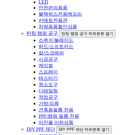
LED
안전편의용품
블랙박스전용메모리
카매트전용관
차량용품할인상품
틴팅 랩핑 공구
틴팅 랩핑 공구 하위분류 열기
스퀴지/블레이드
하드/소프트카드
칼/스크레퍼
시공공구
케미컬
스프레이
테스터기
청소도구
디테일링
작업공구
가방/의류
건축용필름 전용
PPF/랩핑 필름 전용
마진율 이하상품
DIY PPF 재단
DIY PPF 재단 하위분류 열기