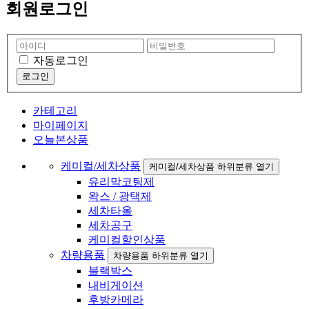
회원로그인
자동로그인
카테고리
마이페이지
오늘본상품
케미컬/세차상품
케미컬/세차상품 하위분류 열기
유리막코팅제
왁스 / 광택제
세차타올
세차공구
케미컬할인상품
차량용품
차량용품 하위분류 열기
블랙박스
내비게이션
후방카메라