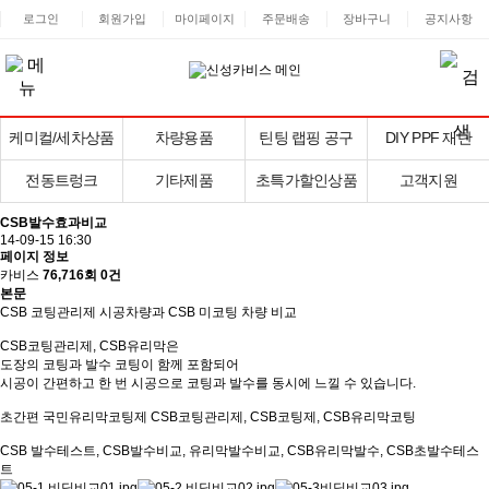
로그인
회원가입
마이페이지
주문배송
장바구니
공지사항
케미컬/세차상품
차량용품
틴팅 랩핑 공구
DIY PPF 재단
전동트렁크
기타제품
초특가할인상품
고객지원
CSB발수효과비교
14-09-15 16:30
페이지 정보
카비스
76,716회
0건
본문
CSB 코팅관리제 시공차량과 CSB 미코팅 차량 비교
CSB코팅관리제, CSB유리막은
도장의 코팅과 발수 코팅이 함께 포함되어
시공이 간편하고 한 번 시공으로 코팅과 발수를 동시에 느낄 수 있습니다.
초간편 국민유리막코팅제 CSB코팅관리제, CSB코팅제, CSB유리막코팅
CSB 발수테스트, CSB발수비교, 유리막발수비교, CSB유리막발수, CSB초발수테스
트