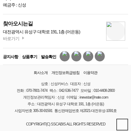
예금주 : 신성
찾아오시는길
대전광역시 유성구 대학로 191, 1층 (어은동)
바로가기
공지사항
상품후기
발송확인
회사소개
개인정보취급방침
이용약관
상호 :
신성카비스
대표자 :
신성
전화 :
070-7801-7474
팩스 :
042-536-7477
모바일 :
010-4408-2800
개인정보관리책임자 :
신성
이메일 :
inewstar@nate.com
주소 :
대전광역시 유성구 대학로 191, 1층 (어은동)
사업자번호
305-30-91591
통신판매업번호
제2021-대전유성-1091호
COPYRIGHT(C) SSCABIS ALL RIGHTS RESERVED